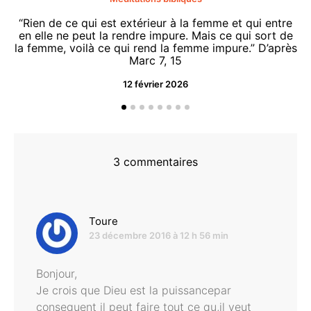
“Rien de ce qui est extérieur à la femme et qui entre
en elle ne peut la rendre impure. Mais ce qui sort de
la femme, voilà ce qui rend la femme impure.” D’après
Marc 7, 15
12 février 2026
“O
d
3 commentaires
dit :
Toure
23 décembre 2016 à 12 h 56 min
Bonjour,
Je crois que Dieu est la puissancepar
consequent il peut faire tout ce qu,il veut