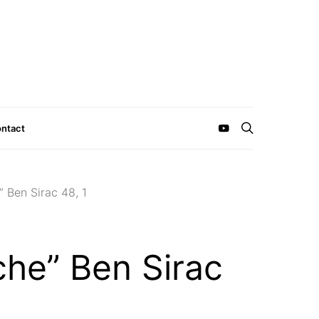
ntact
 Ben Sirac 48, 1
che” Ben Sirac