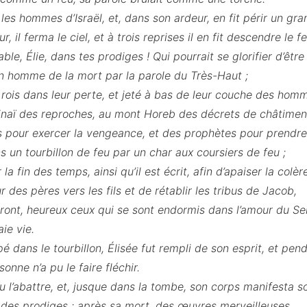
ur les hommes d’Israël, et, dans son ardeur, en fit périr un g
, il ferma le ciel, et à trois reprises il en fit descendre le fe
e, Élie, dans tes prodiges ! Qui pourrait se glorifier d’être
 un homme de la mort par la parole du Très-Haut ;
s rois dans leur perte, et jeté à bas de leur couche des homm
Sinaï des reproches, au mont Horeb des décrets de châtiment
is pour exercer la vengeance, et des prophètes pour prendre
s un tourbillon de feu par un char aux coursiers de feu ;
la fin des temps, ainsi qu’il est écrit, afin d’apaiser la colèr
 des pères vers les fils et de rétablir les tribus de Jacob,
ront, heureux ceux qui se sont endormis dans l’amour du Se
ie vie.
é dans le tourbillon, Élisée fut rempli de son esprit, et pen
sonne n’a pu le faire fléchir.
 l’abattre, et, jusque dans la tombe, son corps manifesta s
it des prodiges ; après sa mort, des œuvres merveilleuses.