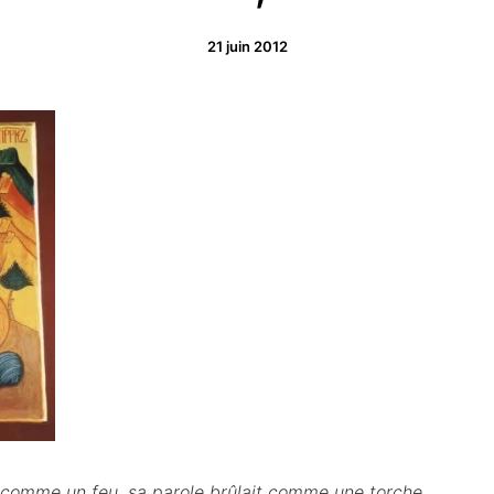
21 juin 2012
t comme un feu, sa parole brûlait comme une torche.