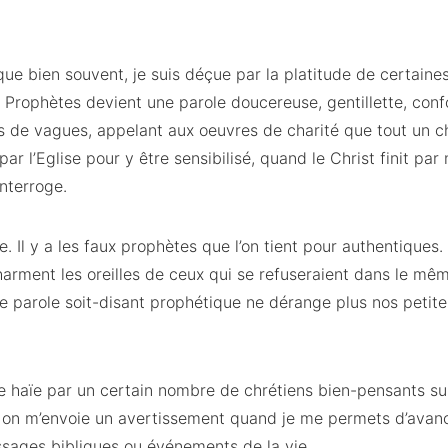
 que bien souvent, je suis déçue par la platitude de certain
s Prophètes devient une parole doucereuse, gentillette, con
pas de vagues, appelant aux oeuvres de charité que tout un 
ar l’Eglise pour y être sensibilisé, quand le Christ finit par
interroge.
re. Il y a les faux prophètes que l’on tient pour authentiques.
harment les oreilles de ceux qui se refuseraient dans le m
une parole soit-disant prophétique ne dérange plus nos petite
être haïe par un certain nombre de chrétiens bien-pensants su
, on m’envoie un avertissement quand je me permets d’avan
sages bibliques ou événements de la vie.