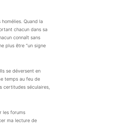
es homélies. Quand la
fortant chacun dans sa
chacun connaît sans
 ne plus être “un signe
 Ils se déversent en
ême temps au feu de
s certitudes séculaires,
r les forums
cer ma lecture de