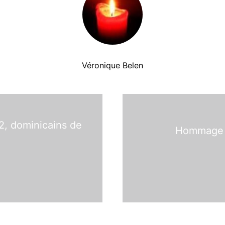
Véronique Belen
2, dominicains de
Hommage a