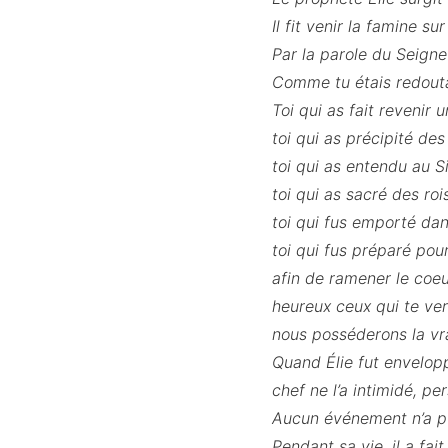
Il fit venir la famine s
Par la parole du Seigneur
Comme tu étais redoutabl
Toi qui as fait revenir
toi qui as précipité de
toi qui as entendu au 
toi qui as sacré des ro
toi qui fus emporté dan
toi qui fus préparé pour 
afin de ramener le coeur
heureux ceux qui te ver
nous posséderons la vra
Quand Élie fut envelopp
chef ne l’a intimidé, per
Aucun événement n’a pu
Pendant sa vie, il a fa