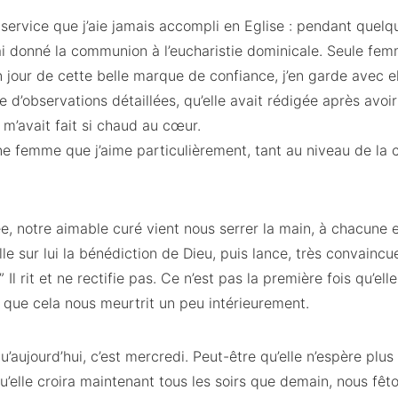
u service que j’aie jamais accompli en Eglise : pendant quelq
j’ai donné la communion à l’eucharistie dominicale. Seule fe
n jour de cette belle marque de confiance, j’en garde avec ell
ne d’observations détaillées, qu’elle avait rédigée après avoi
 m’avait fait si chaud au cœur.
une femme que j’aime particulièrement, tant au niveau de la
e, notre aimable curé vient nous serrer la main, à chacune
le sur lui la bénédiction de Dieu, puis lance, très convaincu
l rit et ne rectifie pas. Ce n’est pas la première fois qu’elle
t que cela nous meurtrit un peu intérieurement.
 qu’aujourd’hui, c’est mercredi. Peut-être qu’elle n’espère pl
’elle croira maintenant tous les soirs que demain, nous fêto