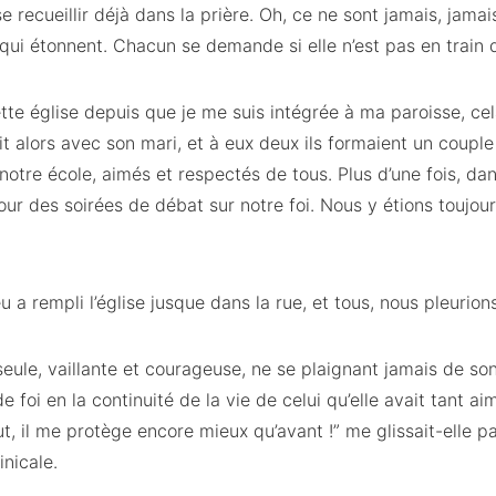
se recueillir déjà dans la prière. Oh, ce ne sont jamais, jam
ui étonnent. Chacun se demande si elle n’est pas en train d
tte église depuis que je me suis intégrée à ma paroisse, cel
it alors avec son mari, et à eux deux ils formaient un couple
 notre école, aimés et respectés de tous. Plus d’une fois, d
pour des soirées de débat sur notre foi. Nous y étions toujou
ieu a rempli l’église jusque dans la rue, et tous, nous pleurion
 seule, vaillante et courageuse, ne se plaignant jamais de s
foi en la continuité de la vie de celui qu’elle avait tant ai
t, il me protège encore mieux qu’avant !” me glissait-elle parf
nicale.