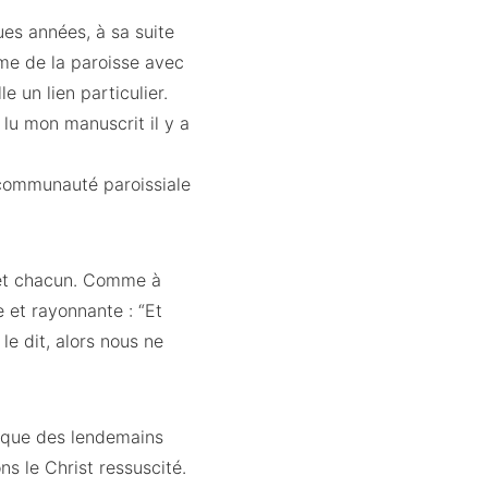
ues années, à sa suite
mme de la paroisse avec
e un lien particulier.
r lu mon manuscrit il y a
 communauté paroissiale
 et chacun. Comme à
e et rayonnante : “Et
 le dit, alors nous ne
us que des lendemains
ns le Christ ressuscité.