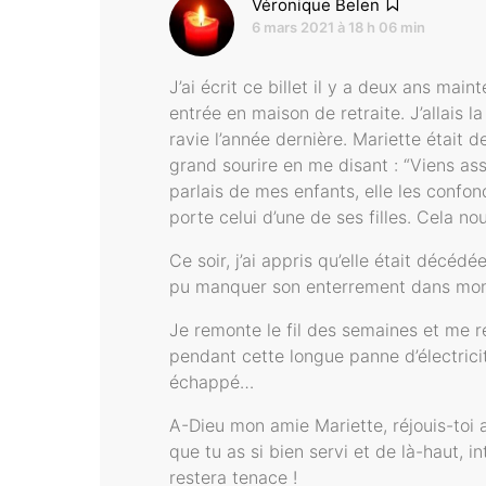
dit :
Véronique Belen
6 mars 2021 à 18 h 06 min
J’ai écrit ce billet il y a deux ans ma
entrée en maison de retraite. J’allais
ravie l’année dernière. Mariette était d
grand sourire en me disant : “Viens assi
parlais de mes enfants, elle les confo
porte celui d’une de ses filles. Cela no
Ce soir, j’ai appris qu’elle était décé
pu manquer son enterrement dans mon 
Je remonte le fil des semaines et me r
pendant cette longue panne d’électricit
échappé…
A-Dieu mon amie Mariette, réjouis-toi 
que tu as si bien servi et de là-haut, 
restera tenace !