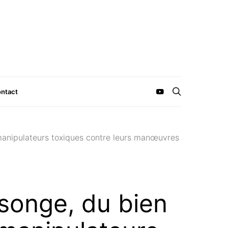
ntact
 manipulateurs toxiques contre leurs manœuvres
songe, du bien