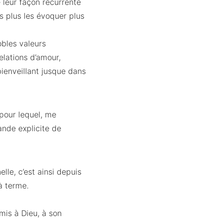
é leur façon récurrente
ns plus les évoquer plus
obles valeurs
elations d’amour,
ienveillant jusque dans
 pour lequel, me
nde explicite de
lle, c’est ainsi depuis
à terme.
mis à Dieu, à son