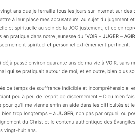
vingt ans que je ferraille tous les jours sur internet sur des
mettre à leur place mes accusateurs, au sujet du jugement e
elle et spirituelle au sein de la JOC justement, et ce en rep
is en pratique dans notre jeunesse du “
VOIR
–
JUGER
–
AGIR
iscernement spirituel et personnel extrêmement pertinent.
’ai déjà passé environ quarante ans de ma vie à
VOIR
, sans 
mal qui se pratiquait autour de moi, et en outre, bien plus s
ès ce temps de souffrance indicible et incompréhensible, en
ciant peu à peu de l’esprit de discernement – Dieu m’en fai
pour qu’Il me vienne enfin en aide dans les difficultés et le
s bien trop longtemps – à
JUGER
, non pas par orgueil ou p
eignement du Christ et le contenu authentique des Évangiles
 vingt-huit ans.