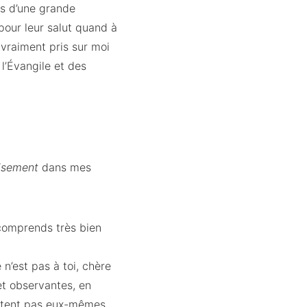
es d’une grande
pour leur salut quand à
 vraiment pris sur moi
l’Évangile et des
isement
dans mes
.
 comprends très bien
n’est pas à toi, chère
et observantes, en
ettent pas eux-mêmes