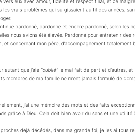
 vers eux avec amour, fidélité et respect filial, et ce malgr
s les vrais problèmes qui surgissaient au fil des années, sa
roger.
continue pardonné, pardonné et encore pardonné, selon les n
lles nous avions été élevés. Pardonné pour entretenir des r
on, et concernant mon père, d’accompagnement totalement b
ur autant que j’aie
“oublié”
le mal fait de part et d’autres, et
ents membres de ma famille ne m’ont jamais formulé de dema
nellement, j’ai une mémoire des mots et des faits exceptionne
ds grâce à Dieu. Cela doit bien avoir du sens et une utilité 
proches déjà décédés, dans ma grande foi, je les ai tous re