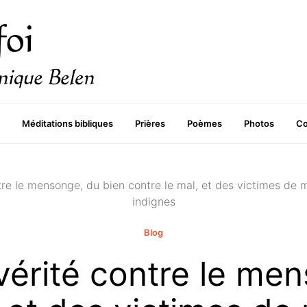
Méditations bibliques
Prières
Poèmes
Photos
Co
tre le mensonge, du bien contre le mal, et des victimes de
indignes
Blog
vérité contre le men