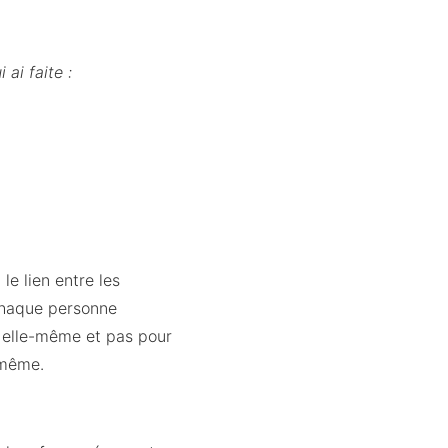
ai faite :
 le lien entre les
 chaque personne
r elle-même et pas pour
i-même.