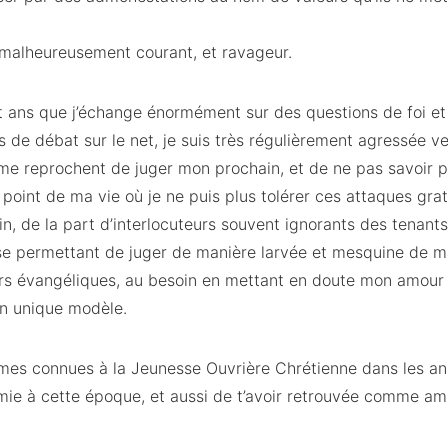
malheureusement courant, et ravageur.
t ans que j’échange énormément sur des questions de foi et 
s de débat sur le net, je suis très régulièrement agressée 
me reprochent de juger mon prochain, et de ne pas savoir pa
 point de ma vie où je ne puis plus tolérer ces attaques gratu
in, de la part d’interlocuteurs souvent ignorants des tenant
 se permettant de juger de manière larvée et mesquine de m
rs évangéliques, au besoin en mettant en doute mon amour 
on unique modèle.
es connues à la Jeunesse Ouvrière Chrétienne dans les ann
amie à cette époque, et aussi de t’avoir retrouvée comme ami