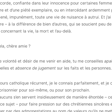
icorde, confiante dans leur innocence pour certaines femm
cère et d’une piété exemplaire, ou en intercédant ardemment 
mené, impunément, toute une vie de nuisance à autrui. Et j’ai
e – à la différence de bien d’autres, qui se soucient peu de 
 concernant la vie, la mort et l’au-delà.
ela, chère amie ?
 volonté et désir de me venir en aide, tu me conseilles
apa
elles et
absence de jugement
sur les faits et les personnes
ours catholique récurrent, je le connais parfaitement, et je
 prisonnier pour soi-même, ou pour son prochain.
ucuns s’en servent insidieusement de manière éhontée – ce 
ce sujet – pour faire pression sur des chrétiennes sincères 
liser par des admonestations au nom de valeurs qu’ils ne m