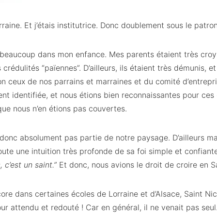
rraine. Et j’étais institutrice. Donc doublement sous le patro
 beaucoup dans mon enfance. Mes parents étaient très croya
rédulités “païennes”. D’ailleurs, ils étaient très démunis, e
on ceux de nos parrains et marraines et du comité d’entrepr
ent identifiée, et nous étions bien reconnaissantes pour ces
que nous n’en étions pas couvertes.
 donc absolument pas partie de notre paysage. D’ailleurs m
te une intuition très profonde de sa foi simple et confiante.
, c’est un saint.”
Et donc, nous avions le droit de croire en S
re dans certaines écoles de Lorraine et d’Alsace, Saint Nic
 attendu et redouté ! Car en général, il ne venait pas seul