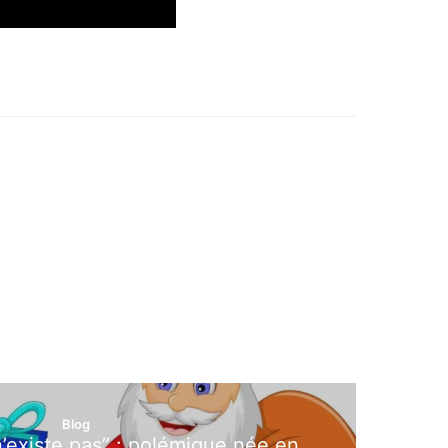
Blog
’existe pas” : polémique née en