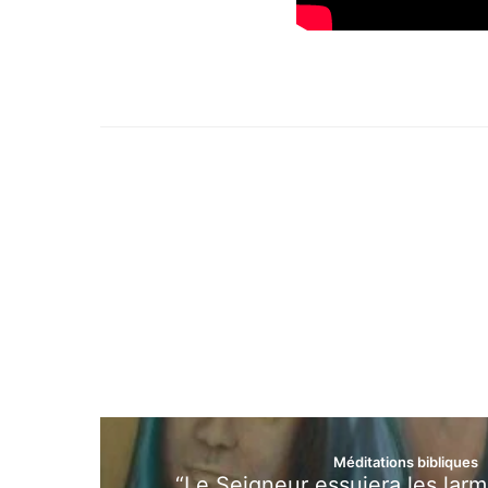
Méditations bibliques
“Le Seigneur essuiera les larm