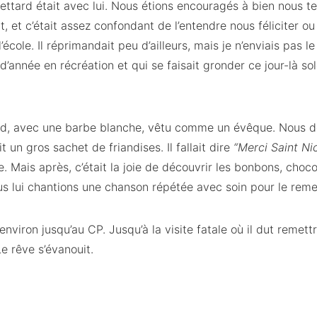
tard était avec lui. Nous étions encouragés à bien nous ten
ut, et c’était assez confondant de l’entendre nous féliciter 
cole. Il réprimandait peu d’ailleurs, mais je n’enviais pas l
d’année en récréation et qui se faisait gronder ce jour-là s
and, avec une barbe blanche, vêtu comme un évêque. Nous 
it un gros sachet de friandises. Il fallait dire
“Merci Saint Ni
 Mais après, c’était la joie de découvrir les bonbons, chocol
s lui chantions une chanson répétée avec soin pour le remer
 environ jusqu’au CP. Jusqu’à la visite fatale où il dut remet
e rêve s’évanouit.