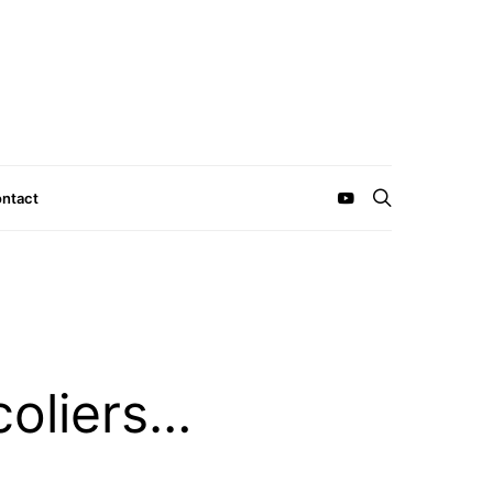
ntact
coliers…