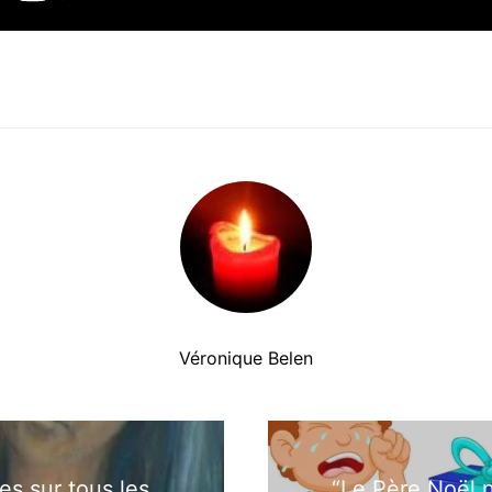
Véronique Belen
es sur tous les
“Le Père Noël n