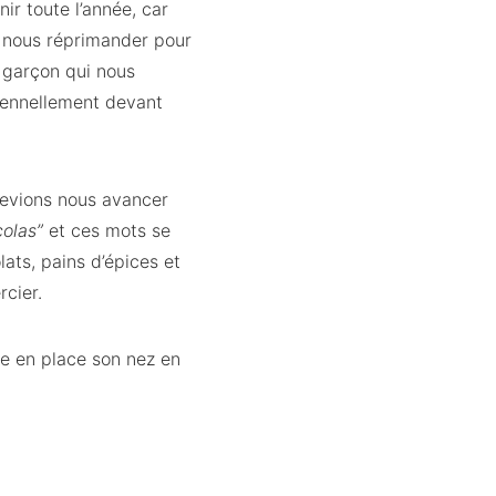
ir toute l’année, car
ou nous réprimander pour
e garçon qui nous
olennellement devant
devions nous avancer
colas”
et ces mots se
ats, pains d’épices et
cier.
tre en place son nez en