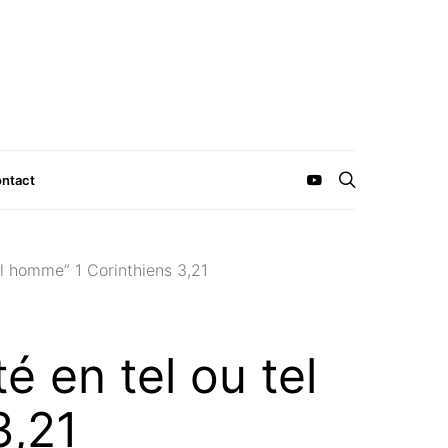
ntact
tel homme” 1 Corinthiens 3,21
té en tel ou tel
3,21