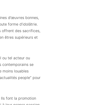
ines d’œuvres bonnes,
oute forme d’idolâtrie.
 offrent des sacrifices,
en êtres supérieurs et
l ou tel acteur ou
os contemporains se
de moins louables
d’actualités people” pour
Ils font la promotion
i à leur propre passion.