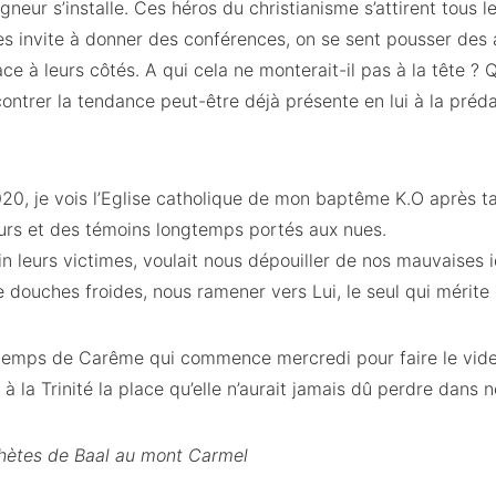
neur s’installe. Ces héros du christianisme s’attirent tous l
es invite à donner des conférences, on se sent pousser des 
ace à leurs côtés. A qui cela ne monterait-il pas à la tête ?
contrer la tendance peut-être déjà présente en lui à la prédat
20, je vois l’Eglise catholique de mon baptême K.O après ta
urs et des témoins longtemps portés aux nues.
fin leurs victimes, voulait nous dépouiller de nos mauvaises id
 douches froides, nous ramener vers Lui, le seul qui mérite 
temps de Carême qui commence mercredi pour faire le vide
e à la Trinité la place qu’elle n’aurait jamais dû perdre dans
phètes de Baal au mont Carmel