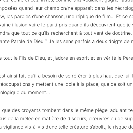
mposées quand leur champion/ne apparaît dans les nécrologi
ew, les paroles d’une chanson, une réplique de film… Et ce 
vaine illusion voire le parti pris quand ils découvrent que j
dra que tout ce qu’ils recherchent à tout vent de doctrine, 
vante Parole de Dieu ? Je les sens parfois à deux doigts de m
 tout le Fils de Dieu, et j’adore en esprit et en vérité le Père
t ainsi fait qu’il a besoin de se référer à plus haut que lui. 
éoccupations y mettent une idole à la place, que ce soit un
hnologique du moment…
it que des croyants tombent dans le même piège, adulant tel
sus de la mêlée en matière de discours, d’œuvres ou de sup
 la vigilance vis-à-vis d’une telle créature s’abolit, le risque