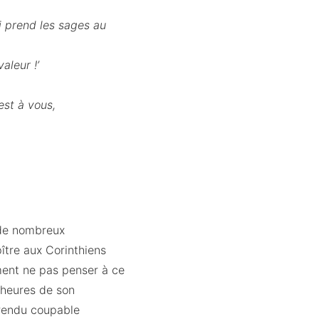
ui prend les sages au
aleur !’
 est à vous,
 de nombreux
ître aux Corinthiens
ment ne pas penser à ce
 heures de son
t rendu coupable