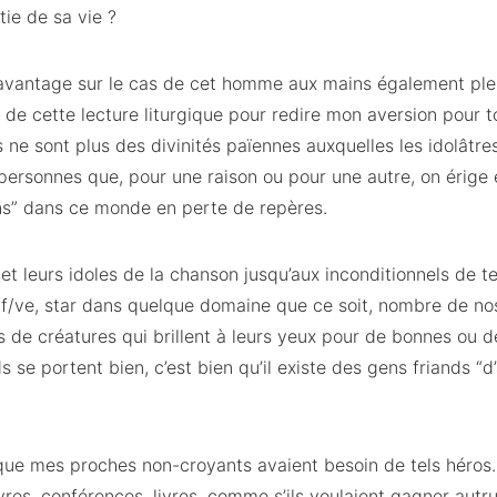
ie de sa vie ?
avantage sur le cas de cet homme aux mains également ple
n de cette lecture liturgique pour redire mon aversion pour t
ne sont plus des divinités païennes auxquelles les idolâtres
ersonnes que, pour une raison ou pour une autre, on érige 
ans” dans ce monde en perte de repères.
et leurs idoles de la chanson jusqu’aux inconditionnels de te
rtif/ve, star dans quelque domaine que ce soit, nombre de n
 de créatures qui brillent à leurs yeux pour de bonnes ou 
ïds se portent bien, c’est bien qu’il existe des gens friands “
ue mes proches non-croyants avaient besoin de tels héros. 
vres, conférences, livres, comme s’ils voulaient gagner autru