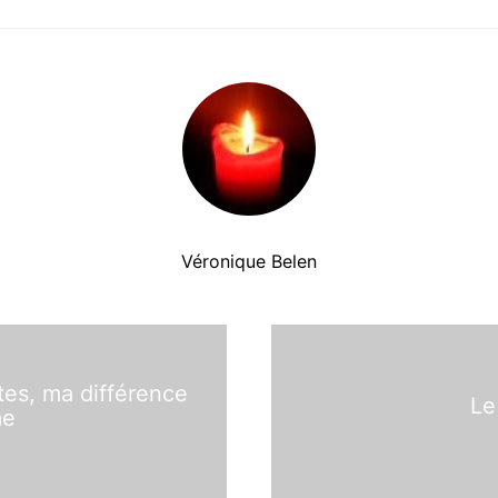
Véronique Belen
tes, ma différence
Le
me