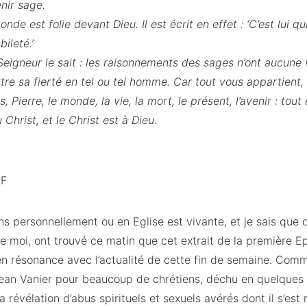
nir sage.
de est folie devant Dieu. Il est écrit en effet : ‘C’est lui q
ileté.’
e Seigneur le sait : les raisonnements des sages n’ont aucune v
ttre sa fierté en tel ou tel homme. Car tout vous appartient,
, Pierre, le monde, la vie, la mort, le présent, l’avenir : tout
Christ, et le Christ est à Dieu.
LF
ns personnellement ou en Eglise est vivante, et je sais que
 moi, ont trouvé ce matin que cet extrait de la première Ep
 en résonance avec l’actualité de cette fin de semaine. Com
t Jean Vanier pour beaucoup de chrétiens, déchu en quelques
a révélation d’abus spirituels et sexuels avérés dont il s’es