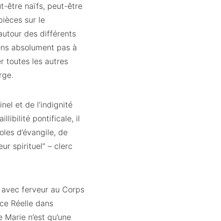
-être naïfs, peut-être
ièces sur le
utour des différents
ens absolument pas à
er toutes les autres
rge.
nel et de l’indignité
libilité pontificale, il
oles d’évangile, de
ur spirituel” – clerc
is avec ferveur au Corps
nce Réelle dans
e Marie n’est qu’une