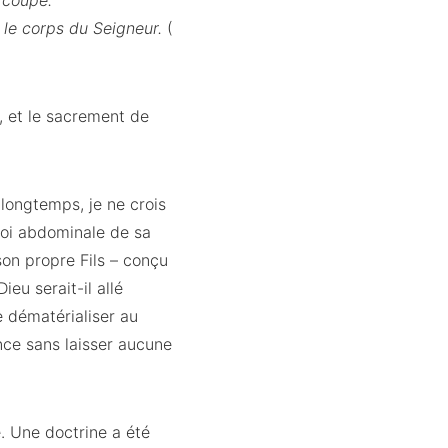
 coupe.
 le corps du Seigneur.
(
, et le sacrement de
longtemps, je ne crois
roi abdominale de sa
son propre Fils – conçu
eu serait-il allé
e dématérialiser au
nce sans laisser aucune
e. Une doctrine a été