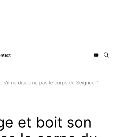
ntact
 s’il ne discerne pas le corps du Seigneur”
ge et boit son