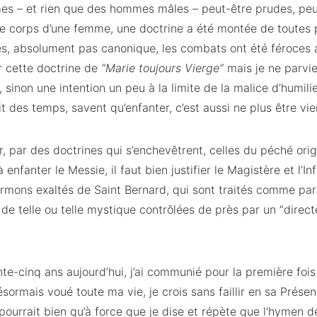
s – et rien que des hommes mâles – peut-être prudes, peut
le corps d’une femme, une doctrine a été montée de toutes p
s, absolument pas canonique, les combats ont été féroces a
r cette doctrine de
“Marie toujours Vierge”
mais je ne parvi
 sinon une intention un peu à la limite de la malice d’humili
t des temps, savent qu’enfanter, c’est aussi ne plus être vie
ier, par des doctrines qui s’enchevêtrent, celles du péché origi
nfanter le Messie, il faut bien justifier le Magistère et l’Infail
 sermons exaltés de Saint Bernard, qui sont traités comme par
de telle ou telle mystique contrôlées de près par un “directe
rante-cinq ans aujourd’hui, j’ai communié pour la première fo
ésormais voué toute ma vie, je crois sans faillir en sa Prése
e pourrait bien qu’à force que je dise et répète que l’hymen d