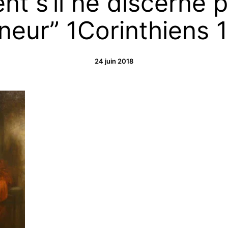
t s’il ne discerne 
neur” 1Corinthiens 1
24 juin 2018