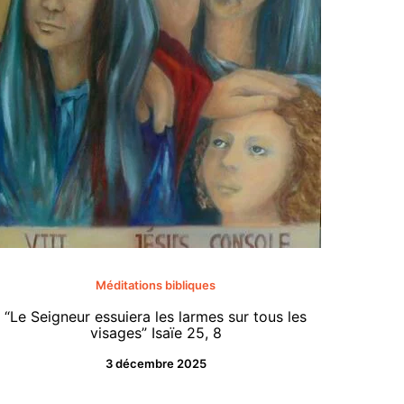
«Tenez-
Méditations bibliques
ce jo
“Le Seigneur essuiera les larmes sur tous les
comme u
visages” Isaïe 25, 8
les habi
3 décembre 2025