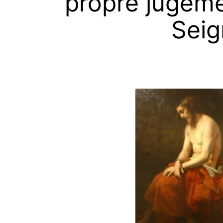
propre jugemen
Seig