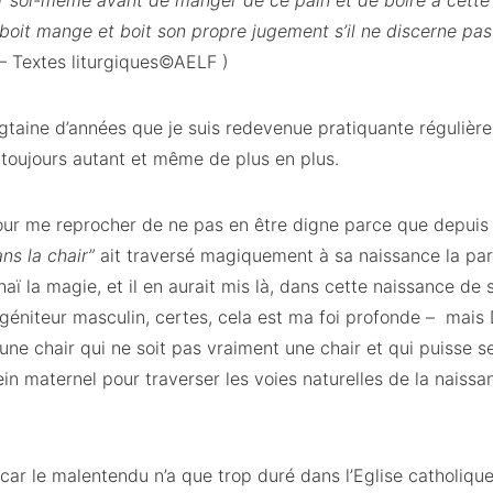
r soi-même avant de manger de ce pain et de boire à cette
boit mange et boit son propre jugement s’il ne discerne pas
 – Textes liturgiques©AELF )
gtaine d’années que je suis redevenue pratiquante régulière
t toujours autant et même de plus en plus.
our me reprocher de ne pas en être digne parce que depuis 
ns la chair”
ait traversé magiquement à sa naissance la pa
aï la magie, et il en aurait mis là, dans cette naissance de 
 géniteur masculin, certes, cela est ma foi profonde – mais Di
une chair qui ne soit pas vraiment une chair et qui puisse s
in maternel pour traverser les voies naturelles de la naissa
 car le malentendu n’a que trop duré dans l’Eglise catholiqu