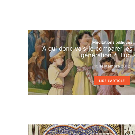
Méditations bibliques
“A qui donc vais-je comparer le
génération ?” Luc 7
19 septembre 2012
LIRE L'ARTICLE