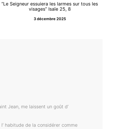
“Le Seigneur essuiera les larmes sur tous les
comme u
visages” Isaïe 25, 8
les habi
3 décembre 2025
int Jean, me laissent un goût d’
s l’ habitude de la considérer comme