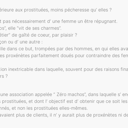
périeure aux prostituées, moins pécheresse qu’ elles ?
ait pas nécessairement d’ une femme un être répugnant.
s”, elle “vit de ses charmes”.
ier” de gaîté de coeur, par plaisir ?
çon ou d’ une autre :
lle dans ce but, trompées par des hommes, en qui elles avai
des proxénètes parfaitement doués pour contraindre des fem
tion inextricable dans laquelle, souvent pour des raisons f
rs ?
e d’ une association appelée ” Zéro machos”, dans laquelle s
s prostituées, et dont l’ objectif est d’ obtenir que ce soit
nés, et non les prostituées elles-mêmes.
’ avaient plus de clients, il n’ y aurait plus de proxénètes ni