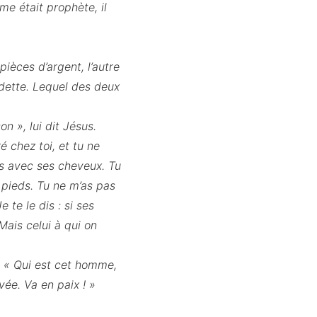
me était prophète, il
pièces d’argent, l’autre
 dette. Lequel des deux
n », lui dit Jésus.
é chez toi, et tu ne
yés avec ses cheveux. Tu
 pieds. Tu ne m’as pas
 te le dis : si ses
ais celui à qui on
 : « Qui est cet homme,
vée. Va en paix ! »