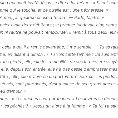
sien qui avait invité Jésus se dit en lui-même : « Si cet hom
emme qui le touche, et ce qu’elle est : une pécheresse. »
 Simon, j’ai quelque chose à te dire. — Parle, Maître. »
ncier avait deux débiteurs ; le premier lui devait cinq cents 
n ni l’autre ne pouvait rembourser, il remit à tous deux leur
 celui à qui il a remis davantage, il me semble. — Tu as raiso
mme, en disant à Simon : « Tu vois cette femme ? Je suis entr
r les pieds ; elle, elle les a mouillés de ses larmes et essu
elle, depuis son entrée, elle n’a pas cessé d’embrasser mes
ête ; elle, elle m’a versé un parfum précieux sur les pieds. Je
échés, sont pardonnés, c’est à cause de son grand amour. M
eu d’amour. »
femme : « Tes péchés sont pardonnés. » Les invités se dirent
 les péchés ? » Jésus dit alors à la femme : « Ta foi t’a sau