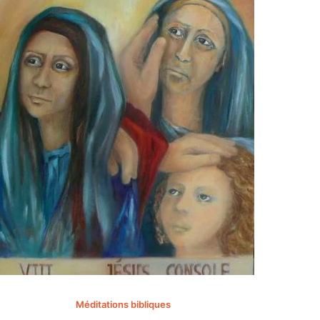
«Tenez-
Méditations bibliques
ce jo